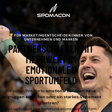
FÜR MARKETINGENTSCHEIDER:INNEN VON
UNTERNEHMEN UND MARKEN
PARTNERSCHAFTEN
MIT
MEHRWERT IM
EMOTIONALEN
SPORTUMFELD
Sie wollen Ihre Marke
emotional aufladen, neue
Zielgruppen erreichen oder ein starkes Statement
setzen?
Wir verbinden Ihre Kommunikationsziele mit dem